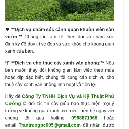
🌳
**Dịch vụ chăm sóc cảnh quan khuôn viên sân
vườn:**
Chúng tôi cam kết theo dõi và chăm sóc
định kỳ để duy trì vẻ đẹp và sức khỏe cho không gian
xanh của bạn.
🌴
**Dịch vụ cho thuê cây xanh văn phòng:**
Nếu
bạn muốn thay đổi không gian làm việc theo mùa
hoặc dịp đặc biệt, chúng tôi cung cấp dịch vụ cho
thuê cây xanh văn phòng linh hoạt và tiện lợi.
Hãy để
Công Ty TNHH Dịch Vụ và Kỹ Thuật Phú
Cường
là đối tác tin cậy giúp bạn thực hiện mọi ý
tưởng về không gian xanh mơ ước. Liên hệ ngay với
chúng tôi qua hotline
0968871968
hoặc
email
Trantrungpc905@gmail.com
để nhận được