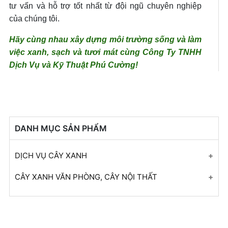
tư vấn và hỗ trợ tốt nhất từ đội ngũ chuyên nghiệp
của chúng tôi.
Hãy cùng nhau xây dựng môi trường sống và làm
việc xanh, sạch và tươi mát cùng Công Ty TNHH
Dịch Vụ và Kỹ Thuật Phú Cường!
DANH MỤC SẢN PHẨM
DỊCH VỤ CÂY XANH
Dịch vụ cung cấp và trồng cây giống công trình
CÂY XANH VĂN PHÒNG, CÂY NỘI THẤT
ở tại Đồng Xoài, Bình Phước
Cây lưỡi hổ
Dịch Vụ Chăm Sóc Cây Xanh Ở Tại Chơn Thành,
Cây phát tài núi
Bình Phước