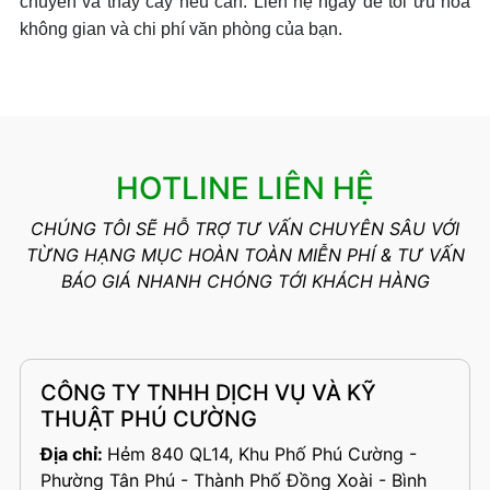
chuyển và thay cây nếu cần. Liên hệ ngay để tối ưu hóa
không gian và chi phí văn phòng của bạn.
HOTLINE LIÊN HỆ
CHÚNG TÔI SẼ HỖ TRỢ TƯ VẤN CHUYÊN SÂU VỚI
TỪNG HẠNG MỤC HOÀN TOÀN MIỄN PHÍ & TƯ VẤN
BÁO GIÁ NHANH CHÓNG TỚI KHÁCH HÀNG
CÔNG TY TNHH DỊCH VỤ VÀ KỸ
THUẬT PHÚ CƯỜNG
Địa chỉ:
Hẻm 840 QL14, Khu Phố Phú Cường -
Phường Tân Phú - Thành Phố Đồng Xoài - Bình