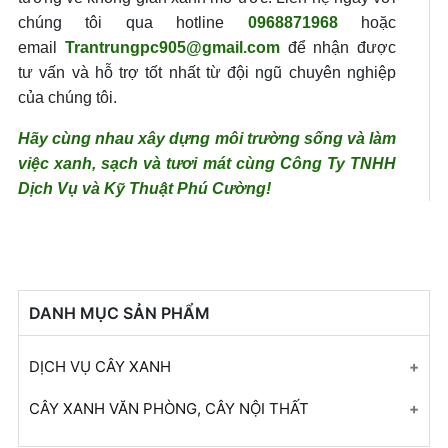
chúng tôi qua hotline
0968871968
hoặc
email
Trantrungpc905@gmail.com
để nhận được
tư vấn và hỗ trợ tốt nhất từ đội ngũ chuyên nghiệp
của chúng tôi.
Hãy cùng nhau xây dựng môi trường sống và làm
việc xanh, sạch và tươi mát cùng Công Ty TNHH
Dịch Vụ và Kỹ Thuật Phú Cường!
DANH MỤC SẢN PHẨM
DỊCH VỤ CÂY XANH
Dịch vụ cung cấp và trồng cây giống công trình
CÂY XANH VĂN PHÒNG, CÂY NỘI THẤT
ở tại Đồng Xoài, Bình Phước
Cây lưỡi hổ